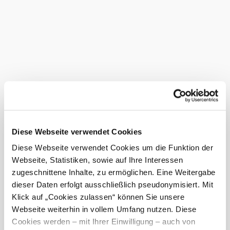
eindeutiger Identifizierung über
ein gültiges Ausweisdokument)
eine Bestätigung darüber zu
verlangen, ob Sie betreffende
personenbezogene Daten von uns
verarbeitet werden. Sie können
sich hierzu jederzeit an uns unter
office@
erlebnisalm.com
wenden.
Recht auf Auskunft
Als betroffene Person haben Sie
das Recht, von uns (nach erfolgter
Diese Webseite verwendet Cookies
eindeutiger Identifizierung über
ein gültiges Ausweisdokument)
Diese Webseite verwendet Cookies um die Funktion der
jederzeit unentgeltliche Auskunft
Webseite, Statistiken, sowie auf Ihre Interessen
über die zu Ihrer Person
zugeschnittene Inhalte, zu ermöglichen. Eine Weitergabe
gespeicherten personenbezogenen
Daten und eine Kopie dieser
dieser Daten erfolgt ausschließlich pseudonymisiert. Mit
Auskunft zu erhalten. Sie können
Klick auf „Cookies zulassen“ können Sie unsere
sich hierzu jederzeit an uns unter
Webseite weiterhin in vollem Umfang nutzen. Diese
office@erlebnisalm.com
wenden.
Cookies werden – mit Ihrer Einwilligung – auch von