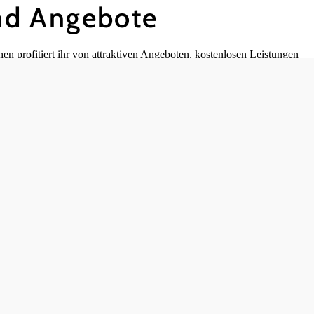
und Angebote
en profitiert ihr von attraktiven Angeboten, kostenlosen Leistungen
Egal ob Sommer oder Winter – hier findet ihr alle wichtigen Infos zu
Vorteilscards im Überblick