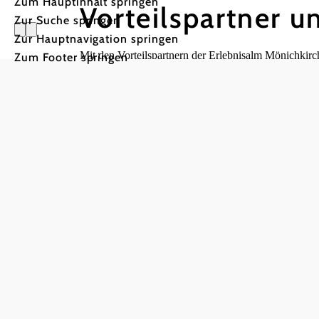
Zum Hauptinhalt springen
Vorteilspartner 
Zur Suche springen
Zur Hauptnavigation springen
Mit den Vorteilspartnern der Erlebnisalm Mönichkirch
Zum Footer springen
und besonderen Extras für euren Aufenthalt am Berg. 
unseren Partnerkarten und Aktionen.