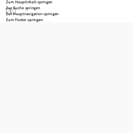
Zum Hauptinhalt springen
Zur Suche springen
Zur Hauptnavigation springen
Zum Footer springen
Mountaincartfahre
Downhill-Spaß auf drei
Rädern
Was dich erwartet:
Über 2 km Naturstrecke führen dich
Rasant ins Tal:
durch Kurven, Wellen und abwechslungsreiches